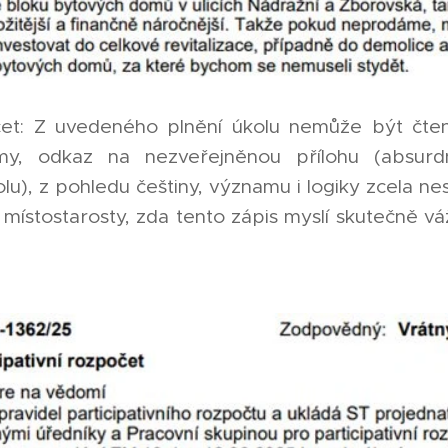
očet: Z uvedeného plnění úkolu nemůže být čt
my, odkaz na nezveřejněnou přílohu (absurd
u), z pohledu češtiny, významu i logiky zcela ne
ístostarosty, zda tento zápis myslí skutečně vá