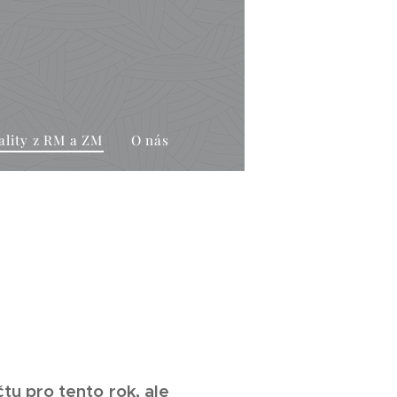
ality z RM a ZM
O nás
tu pro tento rok, ale