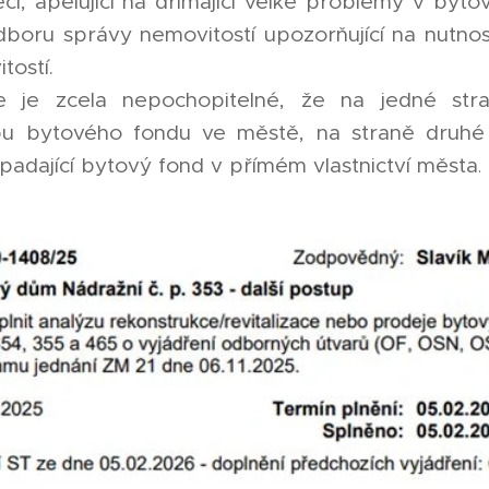
cí, apelující na dřímající velké problémy v bytov
boru správy nemovitostí upozorňující na nutnos
ostí.
e je zcela nepochopitelné, že na jedné str
u bytového fondu ve městě, na straně druhé ne
a upadající bytový fond v přímém vlastnictví města
.