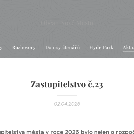
Občan Nové Město
ky
Rozhovory
Dopisy čtenářů
Hyde Park
Aktu
Zastupitelstvo č.23
02.04.2026
pitelstva města v roce 2026 bylo nejen o rozpoč