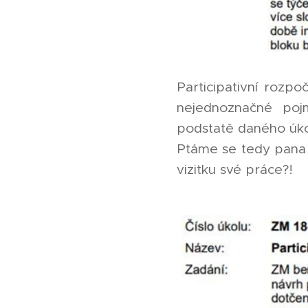
Participativní rozp
nejednoznačné poj
podstatě daného úkol
Ptáme se tedy pana m
vizitku své práce?!