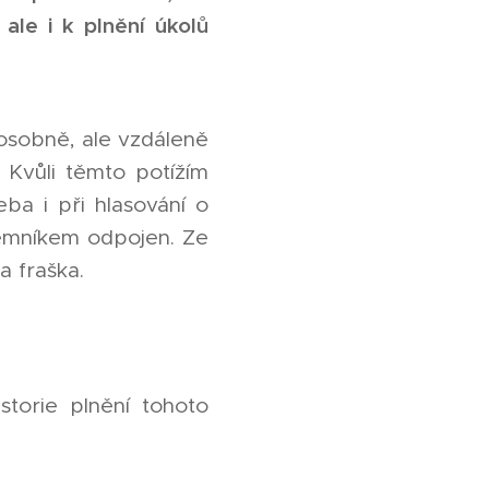
ale i k plnění úkolů
 osobně, ale vzdáleně
 Kvůli těmto potížím
ba i při hlasování o
emníkem odpojen. Ze
la fraška.
storie plnění tohoto