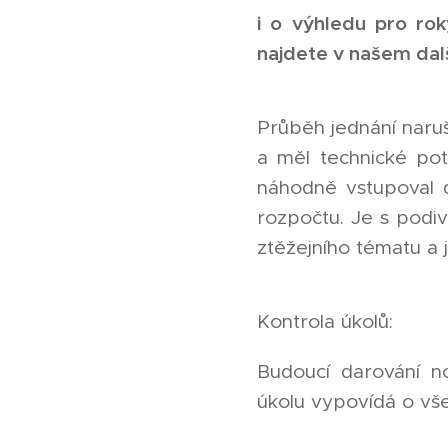
i o výhledu pro rok
najdete v našem dalš
Průběh jednání naruš
a měl technické pot
náhodně vstupoval d
rozpočtu. Je s pod
ztěžejního tématu a j
Kontrola úkolů:
Budoucí darování no
úkolu vypovídá o vš