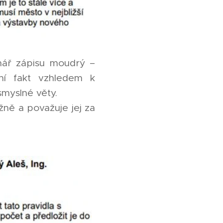
enář zápisu moudrý –
ní fakt vzhledem k
smyslné věty.
žně a považuje jej za