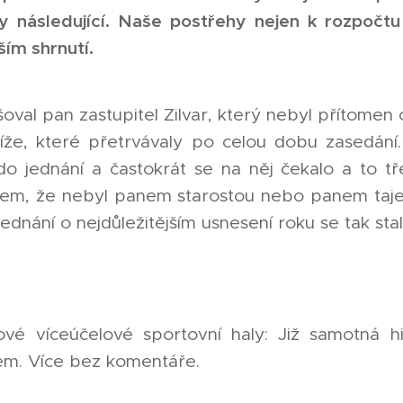
y následující. Naše postřehy nejen k rozpočtu 
ím shrnutí.
oval pan zastupitel Zilvar, který nebyl přítomen
íže, které přetrvávaly po celou dobu zasedání.
o jednání a častokrát se na něj čekalo a to tře
ivem, že nebyl panem starostou nebo panem taj
ednání o nejdůležitějším usnesení roku se tak sta
vé víceúčelové sportovní haly: Již samotná hi
em. Více bez komentáře.