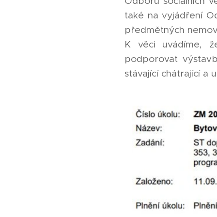
Odboru sociálních vě
také na vyjádření Od
předmětných nemovit
K věci uvádíme, ž
podporovat výstavb
stávající chátrající 