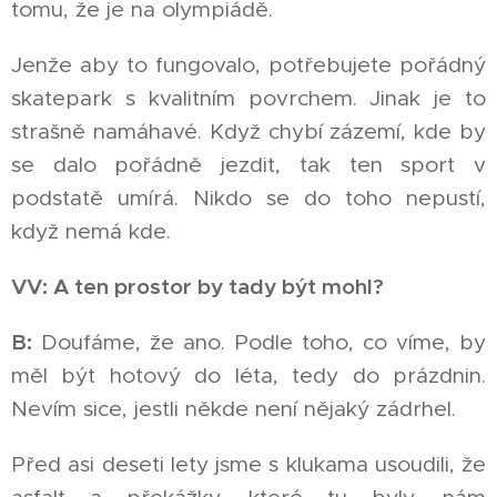
tomu, že je na olympiádě.
Jenže aby to fungovalo, potřebujete pořádný
skatepark s kvalitním povrchem. Jinak je to
strašně namáhavé. Když chybí zázemí, kde by
se dalo pořádně jezdit, tak ten sport v
podstatě umírá. Nikdo se do toho nepustí,
když nemá kde.
VV: A ten prostor by tady být mohl?
B:
Doufáme, že ano. Podle toho, co víme, by
měl být hotový do léta, tedy do prázdnin.
Nevím sice, jestli někde není nějaký zádrhel.
Před asi deseti lety jsme s klukama usoudili, že
asfalt a překážky, které tu byly, nám