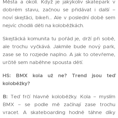
Města a okolí. Když je jakýkoliv skatepark v
dobrém stavu, začnou se přidávat i další –
noví skejťáci, bikeři... Ale v poslední době sem
nejvíc chodili děti na koloběžkách.
Skejťácká komunita tu pořád je, drží při sobě,
ale trochu vyčkává. Jakmile bude nový park,
zase se to rozjede naplno. A jak to otevřeme,
určitě sem naběhne spousta dětí.
HS: BMX kola už ne? Trend jsou teď
koloběžky?
B:
Teď frčí hlavně koloběžky. Kola – myslím
BMX – se podle mě začínají zase trochu
vracet. A skateboarding hodně táhne díky