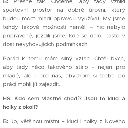
B:
Přesně tak. Chceme, aby tady vznikl
sportovní prostor na dobré úrovni, který
budou moct mladí opravdu využívat. My jsme
tehdy takové možnosti neměli – nic nebylo
připravené, jezdili jsme, kde se dalo, často v
dost nevyhovujících podmínkách.
Pořád k tomu mám silný vztah. Chtěl bych,
aby tady něco takového stálo – nejen pro
mladé, ale i pro nás, abychom si třeba po
práci mohli jít zajezdit.
HS: Kdo sem vlastně chodí? Jsou to kluci a
holky z okolí?
B:
Jo, většinou místní – kluci i holky z Nového