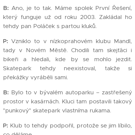
B:
Ano, je to tak. Máme spolek První Řešení,
který funguje už od roku 2003. Zakládal ho
tehdy pan Poláček s partou kluků.
P:
Vzniklo to v nízkoprahovém klubu Mandl,
tady v Novém Městě. Chodili tam skejťáci i
bikeři a hledali, kde by se mohlo jezdit.
Skatepark tehdy neexistoval, takže si
překážky vyráběli sami.
B:
Bylo to v bývalém autoparku – zastřešený
prostor v kasárnách. Kluci tam postavili takový
"punkový" skatepark vlastníma rukama.
P:
Klub to tehdy podpořil, protože se jim líbilo,
co děláme.