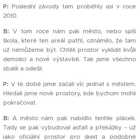
P:
Poslední závody tam proběhly asi v roce
2010.
B:
V tom roce nám pak město, nebo spíš
škola, které ten areál patřil, oznámilo, že tam
už nemůžeme být. Chtěli prostor vyklidit kvůli
demolici a nové výstavbě. Tak jsme všechno
sbalili a odešli.
P:
V té době jsme začali víc jednat s městem.
Hledali jsme nové prostory, kde bychom mohli
pokračovat.
B:
A město nám pak nabídlo tenhle plácek.
Tady se pak vybudoval asfalt a překážky – už
jako oficiální prostor pro skejt a podobné