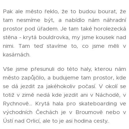
Pak ale město řeklo, že to budou bourat, že
tam nesmíme být, a nabídlo nám náhradní
prostor pod úřadem. Je tam také horolezecká
stěna - krytá bouldrovka, my jsme kousek nad
nimi. Tam teď stavíme to, co jsme měli v
kasárnách.
Vše jsme přesunuli do této haly, kterou nám
město zapůjčilo, a budujeme tam prostor, kde
se dá jezdit za jakéhokoliv počasí. V okolí se
totiž v zimě nedá kde jezdit ani v Náchodě, v
Rychnově… Krytá hala pro skateboarding ve
východních Čechách je v Broumově nebo v
Ústí nad Orlicí, ale to je asi hodina cesty..