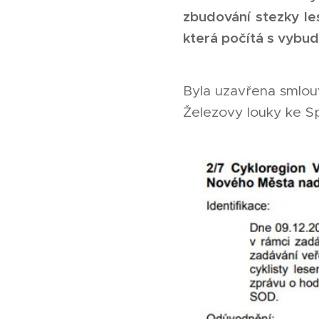
zbudování stezky le
která počítá s vybu
Byla uzavřena smlou
Železovy louky ke Sp