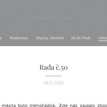
Občan Nové Město
ky
Rozhovory
Dopisy čtenářů
Hyde Park
Aktu
Rada č.50
24.01.2025
 města bylo mimořádné. Zde nás zaujalo zho