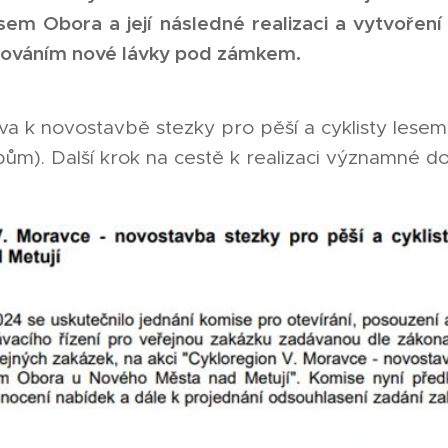
sem Obora a její následné realizaci a vytvoření
dováním nové lávky pod zámkem.
va k novostavbě stezky pro pěší a cyklisty lese
ům). Další krok na cestě k realizaci významné do