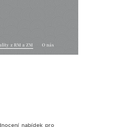
ality z RM a ZM
O nás
dnocení nabídek pro