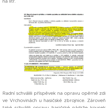
na litr.
Radní schválili příspěvek na opravu opěrné zdi
ve Vrchovinách u hasičské zbrojnice. Zároveň
také schválili opravu hasičské nádrže kousek