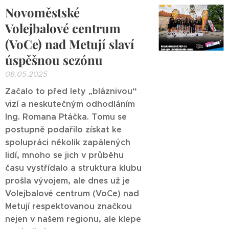
Novoměstské
Volejbalové centrum
(VoCe) nad Metují slaví
úspěšnou sezónu
08.05.2025
Začalo to před lety „bláznivou“
vizí a neskutečným odhodláním
Ing. Romana Ptáčka. Tomu se
postupně podařilo získat ke
spolupráci několik zapálených
lidí, mnoho se jich v průběhu
času vystřídalo a struktura klubu
prošla vývojem, ale dnes už je
Volejbalové centrum (VoCe) nad
Metují respektovanou značkou
nejen v našem regionu, ale klepe