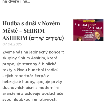
na dveře i na...
Hudba s duší v Novém
Městě - SHIRIM
ASHIRIM (עֲשִׁירִים שִׁירִים)
07.04.2025
Zveme vás na jedinečný koncert
skupiny Shirim Ashirim, která
propojuje starobylé biblické
texty s živou hudební tradicí.
Jejich repertoár čerpá z
hebrejské hudby, spojuje prvky
duchovních písní s moderními
aranžemi a oslovuje posluchače
svou hloubkou i emotivností.