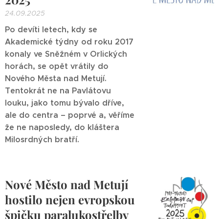
24.09.2025
Po devíti letech, kdy se
Akademické týdny od roku 2017
konaly ve Sněžném v Orlických
horách, se opět vrátily do
Nového Města nad Metují.
Tentokrát ne na Pavlátovu
louku, jako tomu bývalo dříve,
ale do centra – poprvé a, věříme
že ne naposledy, do kláštera
Milosrdných bratří.
Nové Město nad Metují
hostilo nejen evropskou
špičku paralukostřelby