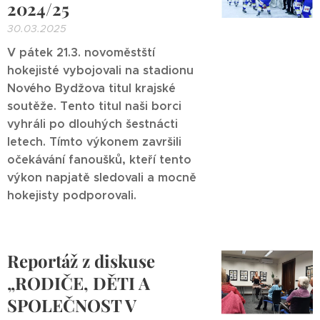
2024/25
30.03.2025
V pátek 21.3. novoměstští
hokejisté vybojovali na stadionu
Nového Bydžova titul krajské
soutěže. Tento titul naši borci
vyhráli po dlouhých šestnácti
letech. Tímto výkonem završili
očekávání fanoušků, kteří tento
výkon napjatě sledovali a mocně
hokejisty podporovali.
Reportáž z diskuse
„RODIČE, DĚTI A
SPOLEČNOST V