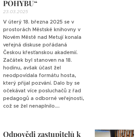
POHYBU“
23.03.2025
V úterý 18. března 2025 se v
prostorách Městské knihovny v
Novém Městě nad Metují konala
veřejná diskuse pořádaná
Českou křesťanskou akademií.
Začátek byl stanoven na 18.
hodinu, avšak účast žel
neodpovídala formátu hosta,
který přijal pozvání. Dalo by se
očekávat více posluchačů z řad
pedagogů a odborné veřejnosti,
což se žel nenaplnilo....
Odpovědi zastupitelů k