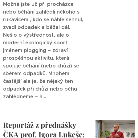
Možná jste už při procházce
nebo běhání zahlédli někoho s
rukavicemi, kdo se náhle sehnul,
zvedl odpadek a běžel dál.
Nešlo o výstřednost, ale o
moderní ekologický sport
jménem plogging – zdraví
prospěšnou aktivitu, která
spojuje běhání (nebo chůzi) se
sběrem odpadků. Mnohem
častější ale je, že nějaký ten
odpadek při chůzi nebo běhu
zahlédneme – a...
Reportáž z přednášky
ČKA prof. Igora Lukeše: