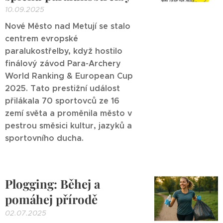
10.09.2025
Nové Město nad Metují se stalo
centrem evropské
paralukostřelby, když hostilo
finálový závod Para-Archery
World Ranking
& European Cup
2025
. Tato prestižní událost
přilákala 70 sportovců ze 16
zemí světa a proměnila město v
pestrou směsici kultur, jazyků a
sportovního ducha.
Plogging: Běhej a
pomáhej přírodě
02.07.2025